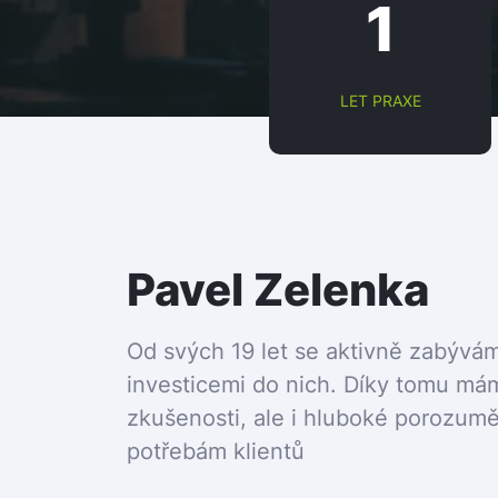
1
LET PRAXE
Pavel Zelenka
Od svých 19 let se aktivně zabývá
investicemi do nich. Díky tomu má
zkušenosti, ale i hluboké porozuměn
potřebám klientů