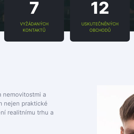
7
12
VYŽÁDANÝCH
USKUTEČNĚNÝCH
KONTAKTŮ
OBCHODŮ
m nemovitostmi a
m nejen praktické
í realitnímu trhu a