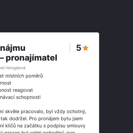
onájmu
5
– pronajímatel
hel Hengalová
st místních poměrů
rnost
nost reagovat
návací schopnosti
i skvěle pracovalo, byl vždy ochotný,
l, tak dodržel. Pro pronájem bytu jsem
í klíčů na začátku s podpisu smlouvy
elý proces byl velmi pohodlný, pan