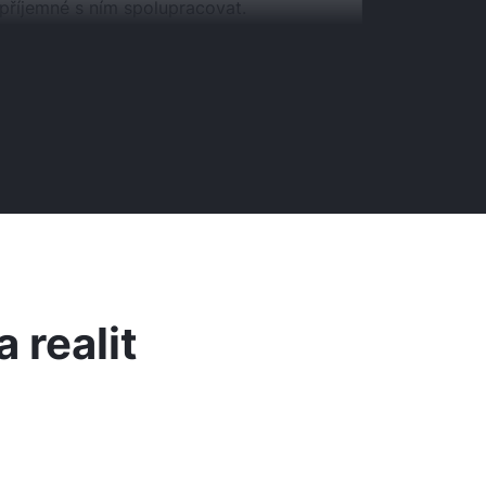
 příjemné s ním spolupracovat.
 realit