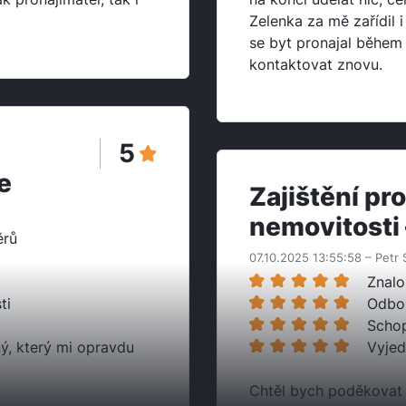
Zelenka za mě zařídil i
se byt pronajal během 
kontaktovat znovu.
5
e
Zajištění pr
nemovitosti 
ěrů
07.10.2025 13:55:58 – Petr 
Znalo
ti
Odbo
Schop
ý, který mi opravdu
Vyjed
Chtěl bych poděkovat 