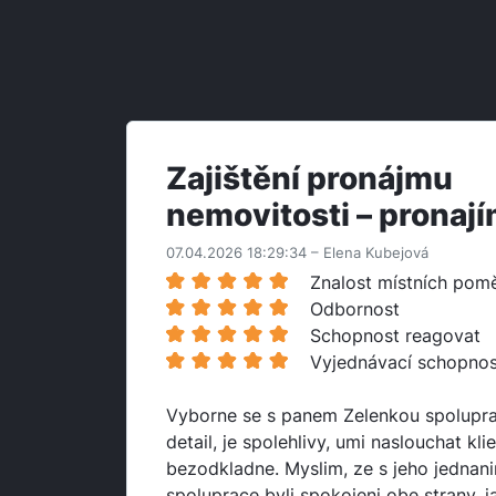
Zajištění pronájmu
nemovitosti – pronají
07.04.2026 18:29:34 – Elena Kubejová
Znalost místních pom
Odbornost
Schopnost reagovat
Vyjednávací schopnos
Vyborne se s panem Zelenkou spolupra
detail, je spolehlivy, umi naslouchat klie
bezodkladne. Myslim, ze s jeho jednan
spoluprace byli spokojeni obe strany, ja