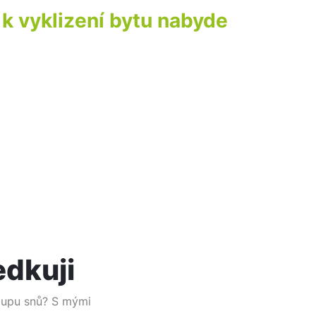
 k vyklizení bytu nabyde
edkuji
lupu snů? S mými