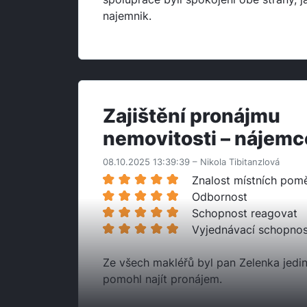
najemnik.
Zajištění pronájmu
nemovitosti – nájemc
08.10.2025 13:39:39 – Nikola Tibitanzlová
Znalost místních pom
Odbornost
Schopnost reagovat
Vyjednávací schopnos
Ze všech makléřů byl pan Zelenka jedin
pomohl najít pronájem.