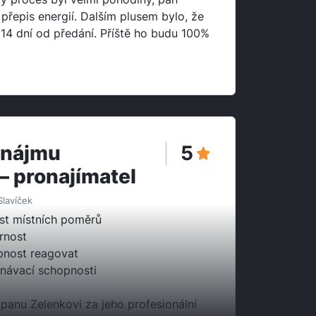
 přepis energií. Dalším plusem bylo, že
14 dní od předání. Příště ho budu 100%
onájmu
5
– pronajímatel
Slavíček
st místních poměrů
rnost
nost reagovat
návací schopnosti
panu Zelenkovi za jeho profesionální