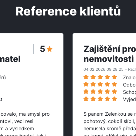
Reference klientů
5
Zajištění pr
matel
nemovitosti 
04.02.2026 09:28:25 – Rac
ěrů
Znalo
Odbo
Schop
ti
Vyjed
covalo, ma smysl pro
S panem Zelenkou se m
ntovi, veci resi
pohotový, cokoli slíbi
im a vysledkem
nemusela kromě předán
k pronajimatel, tak i
na konci udělat nic, c